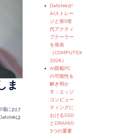
Datotekが
AIストレー
ジと第5世
代アクティ
ブクーラー
を発表
（COMPUTEX
2026）
AI搭載PC
の可能性を
介しま
解き明か
す：エッジ
コンピュー
ティングに
市場におけ
おけるSSD
otekは
とDRAMの
3つの重要