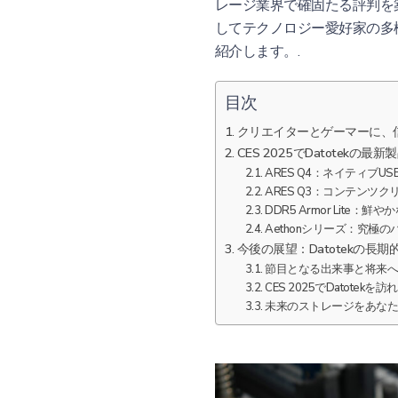
レージ業界で確固たる評判を築
してテクノロジー愛好家の多
紹介します。.
目次
クリエイターとゲーマーに、
CES 2025でDatotekの
ARES Q4：ネイティブU
ARES Q3：コンテンツ
DDR5 Armor Lit
Aethonシリーズ：究極のパ
今後の展望：Datotekの
節目となる出来事と将来
CES 2025でDatotek
未来のストレージをあなた