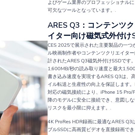
よびゲーム業界のプロフェッショナルに
可欠なツールとなっています。.
ARES Q3：コンテンツ
イター向け磁気式外付けS
CES 2025で展示された主要製品の一
ル映画制作者やコンテンツクリエイター
計されたARES Q3磁気外付けSSDです
1,600MB/秒の読み取り速度と最大1,50
書き込み速度を実現するARES Q3は、
イル転送と生産性の向上を保証します。Ma
対応の磁気接続により、iPhone 15 Pro/P
降のモデルに安全に接続でき、意図しな
リスクを最小限に抑えます。.
4K ProRes HDR録画に最適なARES 
ブルSSDに高画質ビデオを直接録画で