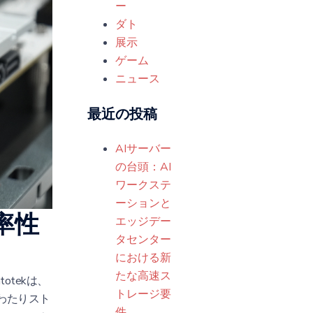
ー
ダト
展示
ゲーム
ニュース
最近の投稿
AIサーバー
の台頭：AI
ワークステ
ーションと
率性
エッジデー
タセンター
における新
たな高速ス
tekは、
トレージ要
にわたりスト
件