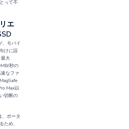
とって不
クリエ
SD
つが、モバイ
向けに設
。最大
0MB/秒の
高速なファ
gSafe
ro Max以
い切断の
Q3は、ポータ
きるため、