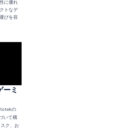
性に優れ
クトなデ
運びを容
たゲーミ
otekの
基づいて構
タスク、お