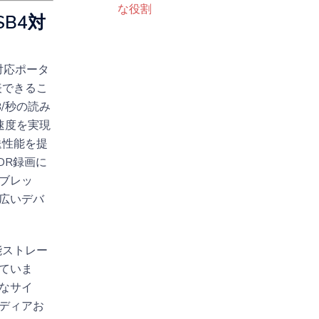
な役割
SB4対
4対応ポータ
表できるこ
B/秒の読み
み速度を実現
送性能を提
HDR録画に
ブレッ
広いデバ
能ストレー
ていま
なサイ
ディアお