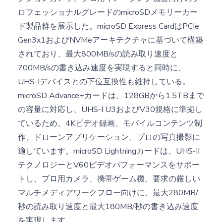
ロフェッショナルグレードのmicroSDメモリーカー
ド製品群を展示した。microSD Express CardはPCIe
Gen3x1およびNVMeアーキテクチャに基づいて構築
されており、最大800MB/sの読み取り速度と
700MB/sの書き込み速度を実現すると同時に、
UHS-Iデバイスとの下位互換性も維持している。.
microSD Advance+カードは、128GBから1.5TBまで
の容量に対応し、UHS-I U3およびV30規格に準拠し
ているため、4Kビデオ録画、モバイルコンテンツ制
作、ドローンアプリケーション、プロの写真撮影に
適しています。microSD Lightningカードは、UHS-II
テクノロジーとV60ビデオパフォーマンスをサポー
トし、プロ用カメラ、携帯ゲーム機、要求の厳しい
マルチメディアワークフロー向けに、最大280MB/
秒の読み取り速度と最大180MB/秒の書き込み速度
を実現します。.