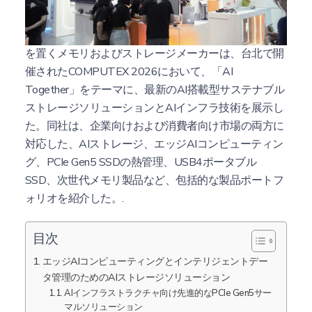
ダトテック
インターナショナル株式会社,
台湾に拠点
を置くメモリおよびストレージメーカーは、台北で開
催されたCOMPUTEX 2026において、「AI
Together」をテーマに、最新のAI搭載型サステナブル
ストレージソリューションとAIインフラ技術を展示し
た。同社は、企業向けおよび消費者向け市場の両方に
対応した、AIストレージ、エッジAIコンピューティン
グ、PCIe Gen5 SSDの熱管理、USB4ポータブル
SSD、次世代メモリ製品など、包括的な製品ポートフ
ォリオを紹介した。.
目次
エッジAIコンピューティングとインテリジェントデー
タ管理のためのAIストレージソリューション
AIインフラストラクチャ向け先進的なPCIe Gen5サー
マルソリューション