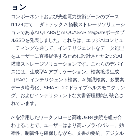
ョン
コンポーネントおよび先進電力技術ゾーンのブース
I1124にて、,
ダトテック
AI搭載ストレージソリューシ
ョンであるAI QTARSとAI QUASAR MagSafeポータブ
ルSSDを発表しました。これらは、エッジAIコンピュ
ーティングを通じて、インテリジェントなデータ処理
をユーザーに直接提供するために設計された2つのAI
搭載ストレージソリューションです。これらのデバイ
スには、生成型AIアプリケーション、検索拡張生成
（RAG）インテリジェント検索、AI知識検索、多要素
データ暗号化、SMART 2.0ドライブヘルスモニタリン
グ、およびインテリジェントな文書管理機能が統合さ
れています。.
AIを活用したワークフローと高速USB4接続を組み合
わせることで、ユーザーはより高いプライバシー、効
率性、制御性を確保しながら、文書の要約、デジタル