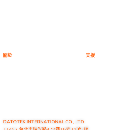
關於
支援
關於我們
保固註冊
獎項
購買地點
公司理念
產品常見問題
新聞與部落格
聯絡我們
DATOTEK INTERNATIONAL CO., LTD.
11492 台北市瑞光路478巷18弄34號3樓