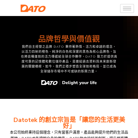
品牌哲學與價值觀
我們自主經營之品牌 DATO 秉持著熱情、活力和卓越的理念，
以活力四射的橙色、純淨的白色和深邃的黑色為核心品牌色，旨
在將這種蓬勃的活力傳遞給全球合作夥伴，DATO 致力於提供高
度可靠的記憶體和數位儲存產品，是連結過去資料與未來創新發
展的關鍵橋樑，如今，我們正穩步塑造全球技術格局，並已成為
全球儲存市場中不可或缺的新興力量。
Datotek 的創立宗旨是「讓您的生活更美
好」
本公司始終秉持這個理念，只有當客戶滿意，產品能夠提升他們的生活品