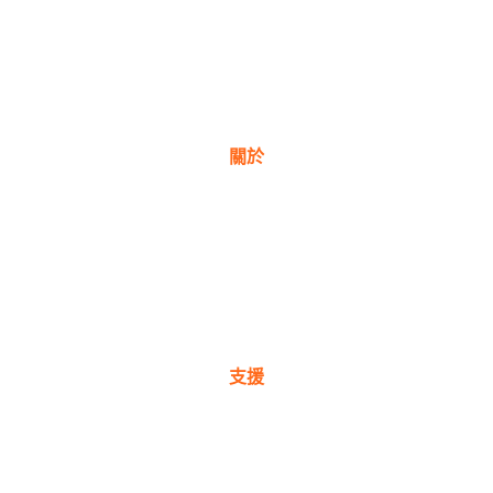
關於
關於我們
獎項
公司理念
新聞與部落格
支援
保固註冊
購買地點