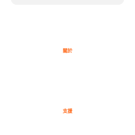
關於
關於我們
獎項
公司理念
新聞與部落格
支援
保固註冊
購買地點