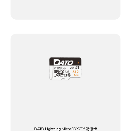
DATO Lightning MicroSDXC™ 記憶卡