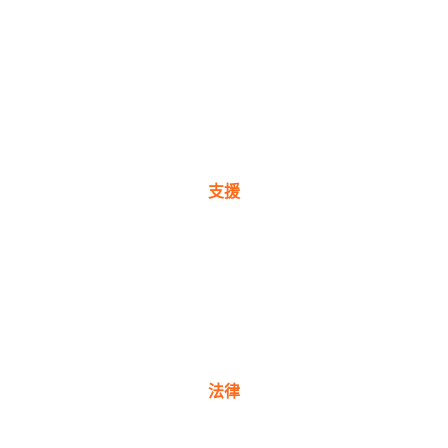
關於我們
獎項
公司理念
新聞與部落格
支援
保固註冊
購買地點
產品常見問題
聯絡我們
法律
隱私權政策