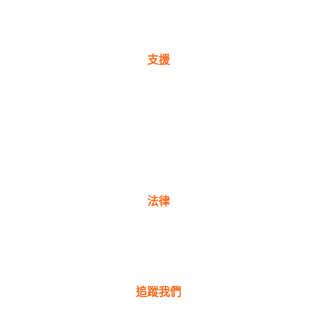
新聞與部落格
支援
保固註冊
購買地點
產品常見問題
聯絡我們
法律
隱私權政策
保固政策
追蹤我們