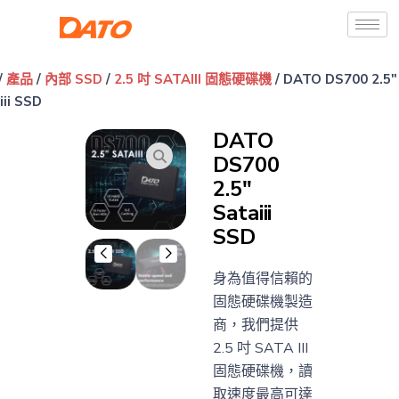
/
產品
/
內部 SSD
/
2.5 吋 SATAIII 固態硬碟機
/ DATO DS700 2.5″
iii SSD
DATO
DS700
2.5″
Sataiii
SSD
身為值得信賴的
固態硬碟機製造
商，我們提供
2.5 吋 SATA III
固態硬碟機，讀
取速度最高可達