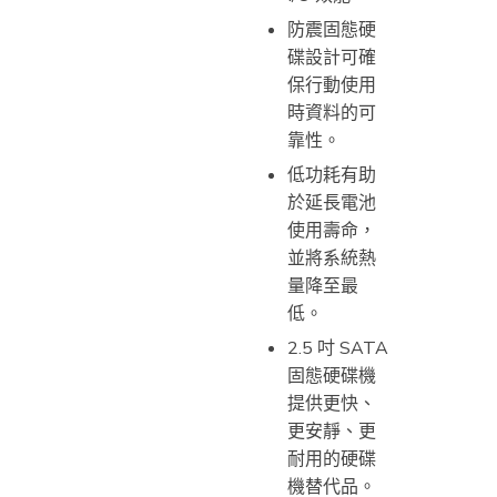
防震固態硬
碟設計可確
保行動使用
時資料的可
靠性。
低功耗有助
於延長電池
使用壽命，
並將系統熱
量降至最
低。
2.5 吋 SATA
固態硬碟機
提供更快、
更安靜、更
耐用的硬碟
機替代品。