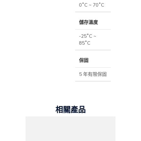
0˚C ~ 70˚C
儲存溫度
-25˚C ~
85˚C
保固
5 年有限保固
相關產品