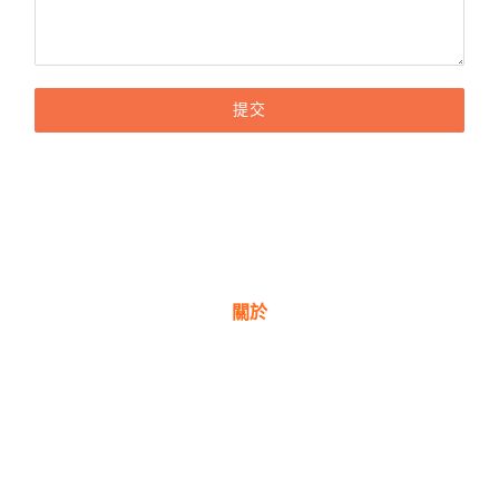
提交
關於
關於我們
獎項
公司理念
新聞與部落格