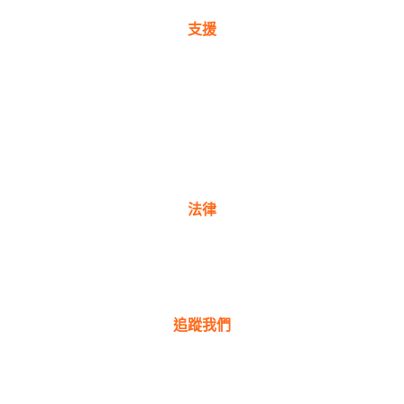
支援
保固註冊
購買地點
產品常見問題
聯絡我們
法律
隱私權政策
保固政策
追蹤我們