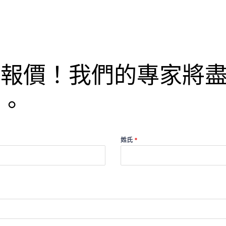
得報價！我們的專家將
詢。
姓氏
*