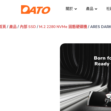
關於
產品
社
首頁
/
產品
/
內部 SSD
/
M.2 2280 NVMe 固態硬碟機
/ ARES DA