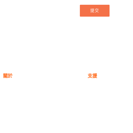
提交
關於
支援
關於我們
保固註冊
獎項
購買地點
公司理念
產品常見問題
新聞與部落格
聯絡我們