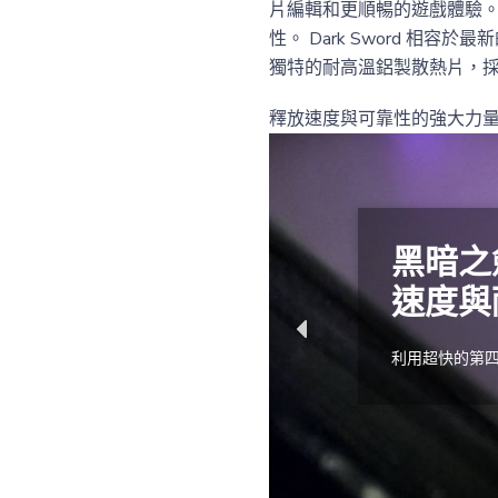
片編輯和更順暢的遊戲體驗。它
性。 Dark Sword 相容
獨特的耐高溫鋁製散熱片，採
釋放速度與可靠性的強大力量—立即
黑暗之
速度與
利用超快的第四代 