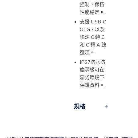
控制，保持
性能穩定。.
支援 USB-C
OTG，以及
快速 C 轉 C
和 C 轉 A 線
選項。.
IP67防水防
塵等級可在
惡劣環境下
保護資料。.
規格