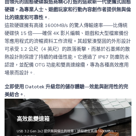
由領先的固態硬碟製造商精心打造的這款新一代便攜式固態
硬碟，為專業人士、遊戲玩家和行動內容創作者提供無與倫
比的速度和可靠性。.
這款硬碟擁有高達 1600MB/s 的驚人傳輸速率——比傳統
硬碟快 15 倍——確保 4K 影片編輯、遊戲和大型檔案備份
等應用程式的流暢資料工作流程。其超緊湊堅固的外形設計
可承受 1.2 公尺（4 英尺）的跌落衝擊，而基於石墨烯的散
熱設計則保證了持續的峰值性能。它通過了 IP67 防塵防水
認證，並配備 OTG 功能和雙高速線纜，專為各種高效應用
場景而設計。.
立即使用 Datotek 升級您的儲存體驗—效能與耐用性的完
美結合。.
高效能變速箱
USB 3.2 Gen 2x2 提供無與倫比的效率，讀取速度高達 1600MB/s，