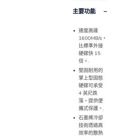
主要功能
速度高達
1600MB/s，
比標準外接
硬碟快 15
倍。.
堅固耐用的
掌上型固態
硬碟可承受
4 英尺跌
落，提供便
攜式保護。.
石墨烯冷卻
技術透過高
效率的散熱