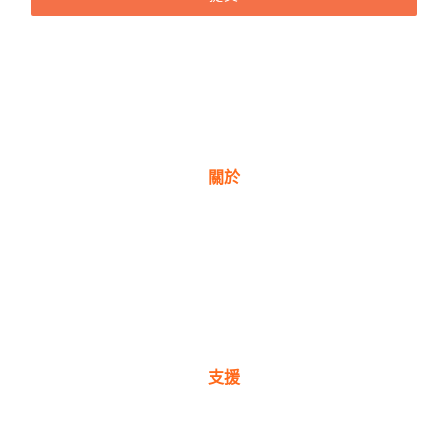
關於
關於我們
獎項
公司理念
新聞與部落格
支援
保固註冊