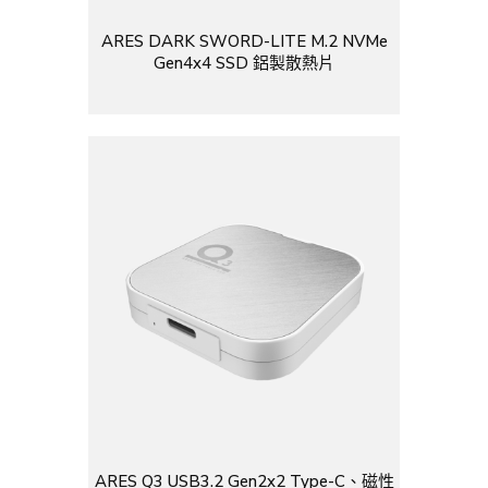
ARES DARK SWORD-LITE M.2 NVMe
Gen4x4 SSD 鋁製散熱片
ARES Q3 USB3.2 Gen2x2 Type-C、磁性