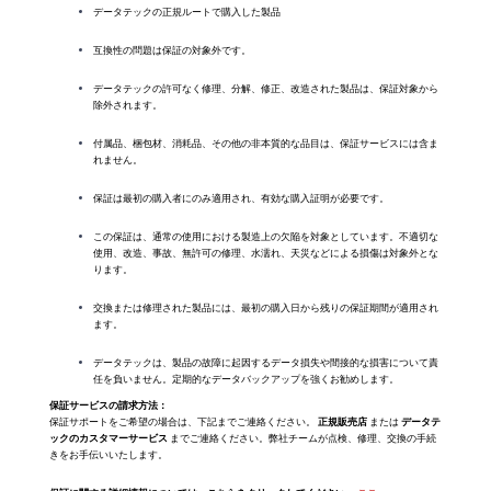
データテックの正規ルートで購入した製品
互換性の問題は保証の対象外です。
データテックの許可なく修理、分解、修正、改造された製品は、保証対象から
除外されます。
付属品、梱包材、消耗品、その他の非本質的な品目は、保証サービスには含ま
れません。
保証は最初の購入者にのみ適用され、有効な購入証明が必要です。
この保証は、通常の使用における製造上の欠陥を対象としています。不適切な
使用、改造、事故、無許可の修理、水濡れ、天災などによる損傷は対象外とな
ります。
交換または修理された製品には、最初の購入日から残りの保証期間が適用され
ます。
データテックは、製品の故障に起因するデータ損失や間接的な損害について責
任を負いません。定期的なデータバックアップを強くお勧めします。
保証サービスの請求方法：
保証サポートをご希望の場合は、下記までご連絡ください。
正規販売店
または
データテ
ックのカスタマーサービス
までご連絡ください。弊社チームが点検、修理、交換の手続
きをお手伝いいたします。