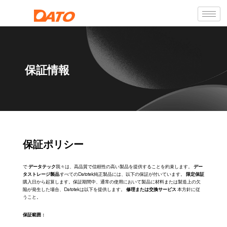
保証情報
保証ポリシー
で
データテック
我々は、高品質で信頼性の高い製品を提供することを約束します。
デー
タストレージ製品
.すべてのDatotek純正製品には、以下の保証が付いています。
限定保証
購入日から起算します。保証期間中、通常の使用において製品に材料または製造上の欠
陥が発生した場合、Datotekは以下を提供します。
修理または交換サービス
本方針に従
うこと。
保証範囲：