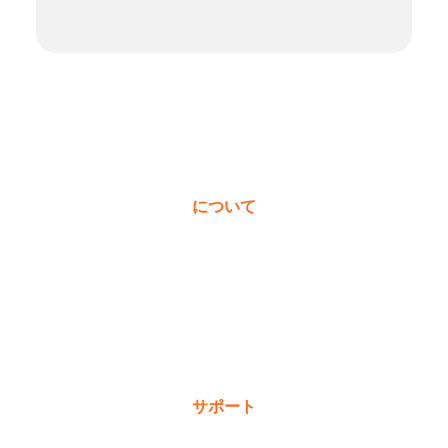
について
私たちについて
受賞歴
価値観
ニュース＆ブログ
サポート
保証登録