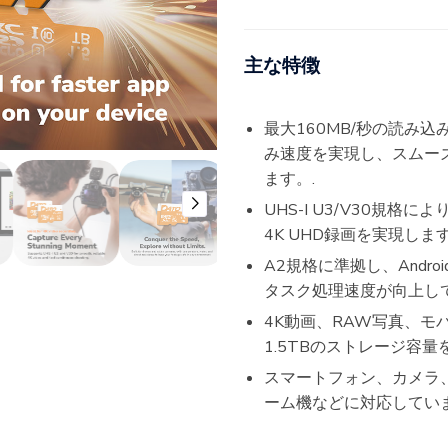
主な特徴
最大160MB/秒の読み込
み速度を実現し、スムー
ます。.
UHS-I U3/V30規格
4K UHD録画を実現します
A2規格に準拠し、Andr
タスク処理速度が向上して
4K動画、RAW写真、モ
1.5TBのストレージ容量
スマートフォン、カメラ
ーム機などに対応していま