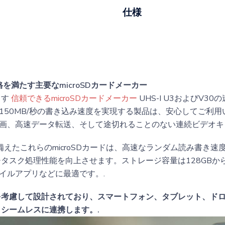
仕様
規格を満たす主要なmicroSDカードメーカー
ます
信頼できるmicroSDカードメーカー
UHS-I U3およびV3
度と150MB/秒の書き込み速度を実現する製品は、安心してご利
オ録画、高速データ転送、そして途切れることのない連続ビデオキ
備えたこれらのmicroSDカードは、高速なランダム読み書き
タスク処理性能を向上させます。ストレージ容量は128GBから
バイルアプリなどに最適です。.
を考慮して設計されており、スマートフォン、タブレット、ド
シームレスに連携します。.