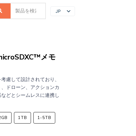
JP
EN
ZH
 microSDXC™メモ
を考慮して設計されており、
ト、ドローン、アクションカ
器などとシームレスに連携し
2GB
1TB
1-5TB