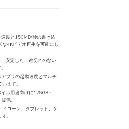
み速度と150MB/秒の書き込
ズな4Kビデオ再生を可能にし
により、安定した、途切れのない
。.
oidアプリの起動速度とマルチ
います。.
バイル用途向けに128GB～
を提供。.
、ドローン、タブレット、ゲ
す。.