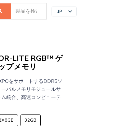
JP
EN
ZH
OR-LITE RGB™ ゲ
ップメモリ
D EXPOをサポートするDDR5ソ
ローバルメモリモジュールサ
テム統合、高速コンピューテ
。
2X8GB
32GB