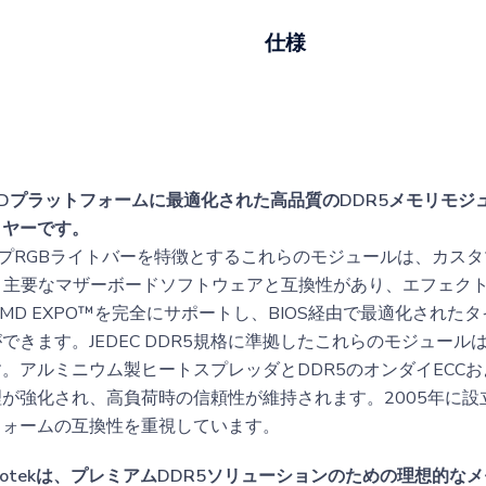
仕様
およびAMDプラットフォームに最適化された高品質のDDR5メモリ
イヤーです。
プRGBライトバーを特徴とするこれらのモジュールは、カス
、主要なマザーボードソフトウェアと互換性があり、エフェク
0およびAMD EXPO™を完全にサポートし、BIOS経由で最適化さ
できます。JEDEC DDR5規格に準拠したこれらのモジュー
。アルミニウム製ヒートスプレッダとDDR5のオンダイECCお
強化され、高負荷時の信頼性が維持されます。2005年に設立さ
フォームの互換性を重視しています。
totekは、プレミアムDDR5ソリューションのための理想的な