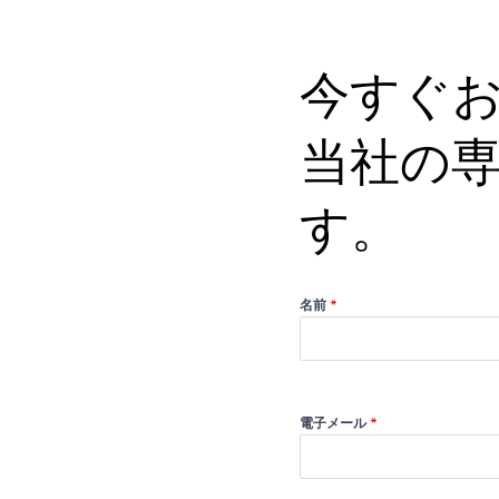
今すぐ
当社の
す。
名前
*
電子メール
*