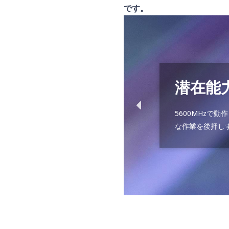
です。
潜在能
5600MHzで
な作業を後押し