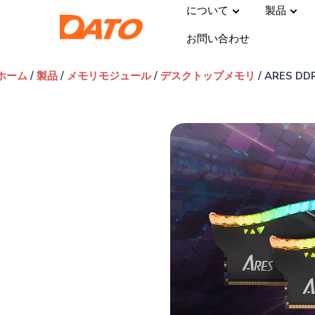
について
製品
お問い合わせ
ホーム
/
製品
/
メモリモジュール
/
デスクトップメモリ
/ ARES 