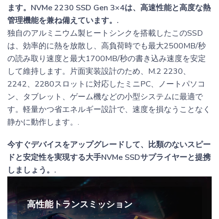
ます。NVMe 2230 SSD Gen 3×4は、高速性能と高度な熱
管理機能を兼ね備えています。.
独自のアルミニウム製ヒートシンクを搭載したこのSSD
は、効率的に熱を放散し、高負荷時でも最大2500MB/秒
の読み取り速度と最大1700MB/秒の書き込み速度を安定
して維持します。片面実装設計のため、M.2 2230、
2242、2280スロットに対応したミニPC、ノートパソコ
ン、タブレット、ゲーム機などの小型システムに最適で
す。軽量かつ省エネルギー設計で、速度を損なうことなく
静かに動作します。.
今すぐデバイスをアップグレードして、比類のないスピー
ドと安定性を実現する大手NVMe SSDサプライヤーと提携
しましょう。.
高性能トランスミッション